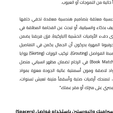
الية من التموجات أو العيوب.
بسية معلقة بتصاميم هندسية معقدة تخفي خلفها
ييف بذكاء وانسيابية، أو تبحث عن الفخامة المطلقة في
تى دفء الأرضيات الخشبية (الباركيه)، فإن فريقنا يضمن
. حرفيونا المهرة يدركون أن الجمال يكمن في التفاصيل
الدقيقة؛ لذا نولي اهتماماً فائقاً بضبط الفواصل (Grouting)، تركيب الوزرات (Skirting) بزوايا
حادة، وضمان تطابق النقشات (Book Matching) في الرخام لضمان مظهر انسيابي متصل
د لاصقة ومون أسمنتية عالية الجودة معززة بمواد
، لنمنحك أرضيات صلبة وأسقفاً متينة تعيش لسنوات،
بصري على منزلك أو مقر عملك."
تركيب جميع أنواع السيراميك والبورسلين باستخدام فواصل (Spacers)