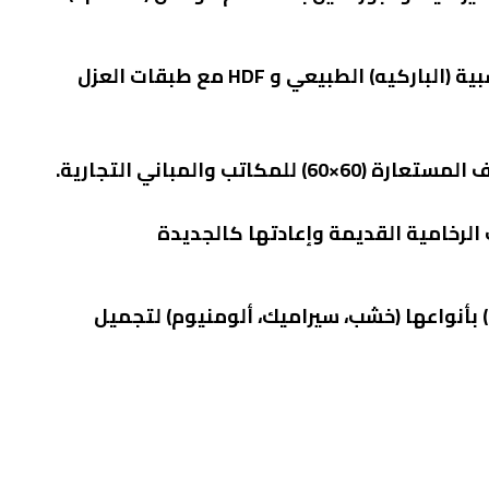
تركيب الأرضيات الخشبية (الباركيه) الطبيعي و HDF مع طبقات العزل
للمكاتب والمباني التجارية.
الرخامية القديمة وإعادتها كالجديدة
تركيب الوزرات (N3lat) بأنواعها (خشب، سيراميك، ألومنيوم) لتجميل