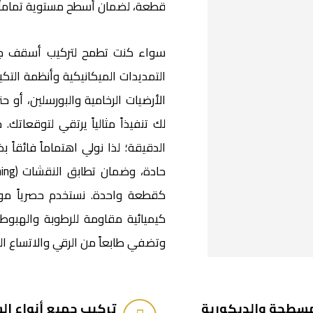
قطعة، لضمان أسطح مستوية تماماً خ
سواء كنت تطمح لتركيب أسقف ج
التمديدات الميكانيكية وأنظمة التك
الأرضيات الرخامية والبورسلين، أو ح
لك تنفيذاً مثالياً يرتقي لتوقعاتك
كقطعة واحدة. نستخدم حصرياً موا
كيميائية مقاومة للرطوبة والهبوط
وتضفي طابعاً من الرقي والاتساع ال
سقف المعلقة (Gypsum Board) المسطحة والديكورية