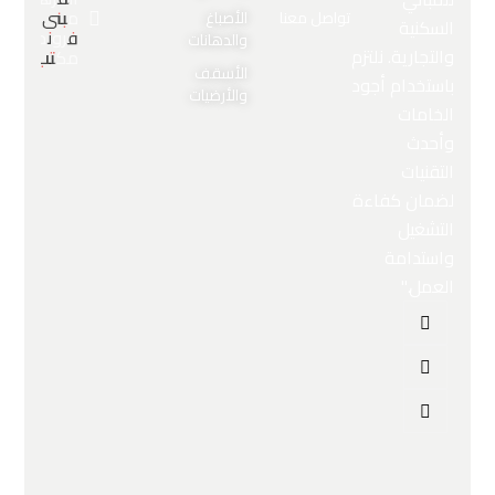
مبنى
تواصل معنا
الأصباغ
السكنية
فروندز،
والدهانات
والتجارية. نلتزم
مكتب 5
الأسقف
باستخدام أجود
والأرضيات
الخامات
وأحدث
التقنيات
لضمان كفاءة
التشغيل
واستدامة
العمل."