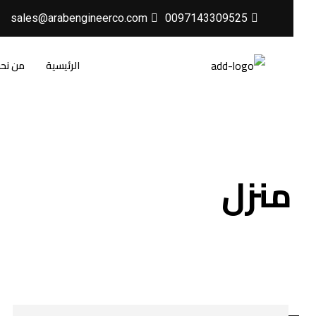
sales@arabengineerco.com
0097143309525
الرئيسية
من نح
منزل