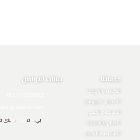
خدماتنا
بيانات التواصل
التكييف والتهوية
0097143309525
الأعمال الكهربائية
abengineerco.com
السباكة والصحي
دبي، القرهود، مبنى فر
الأصباغ والدهانات
الأسقف والأرضيات