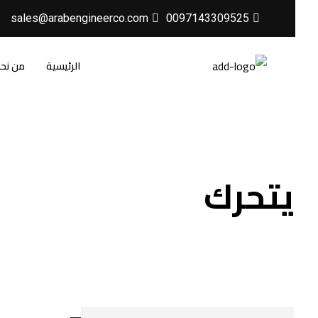
sales@arabengineerco.com
0097143309525
الرئيسية
من نح
يتحرك